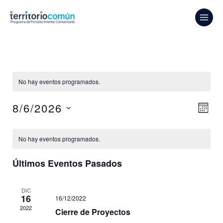
No hay eventos programados.
Na
8/6/2026
Nav
de
MES
vis
Seleccionar
de
Calendario
fecha.
de
vist
No hay eventos programados.
Eventos
de
Últimos Eventos Pasados
Eve
DIC
16
16/12/2022
2022
Cierre de Proyectos